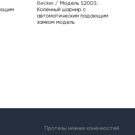
Becker
/
Модель S2003:
ающим
Коленный шарнир с
автоматическим падающим
замком модель
Протезы нижних конечностей