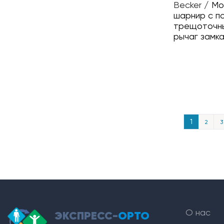
Becker
/
Мо
шарнир с п
трещоточны
рычаг замк
1
2
3
О нас
ЭКСПРЕСС-
ОРТО