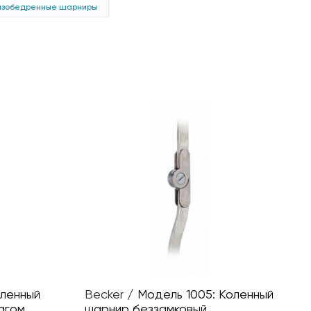
азобедренные шарниры
оленный
Becker
/
Модель 1005: Коленный
агом
шарнир беззамковый