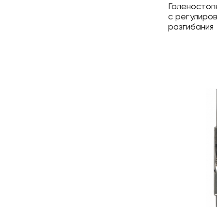
Голеностопн
с регулиров
разгибания