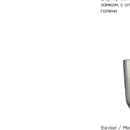
замком, с 
голени
Becker
/
Мо