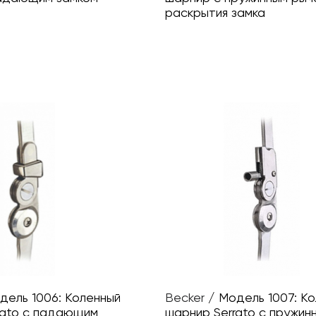
раскрытия замка
дель 1006: Коленный
Becker
/
Модель 1007: К
rato с падающим
шарнир Serrato с пружин