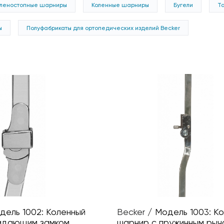
оленостопные шарниры
Коленные шарниры
Бугели
Т
ы
Полуфабрикаты для ортопедических изделий Becker
дель 1002: Коленный
Becker
/
Модель 1003: К
адающим замком
шарнир с пружинным рыч