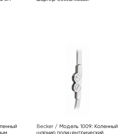
оленный
Becker
/
Модель 1009: Коленный
ным
шарнир полицентрический