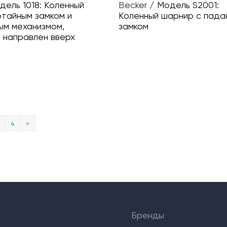
дель 1018: Коленный
Becker
/
Модель S2001:
отайным замком и
Коленный шарнир с пад
м механизмом,
замком
а направлен вверх
4
>
Бренды