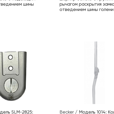
отведением шины
рычагом раскрытия замка
отведением шины голени
дель SLM-2825:
Becker
/
Модель 1014: К