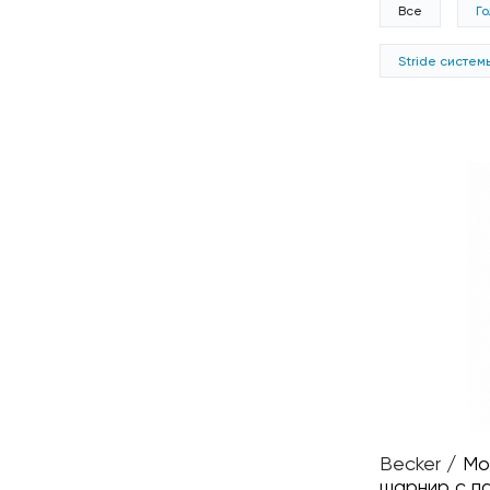
Все
Г
Stride систем
Becker
/
Мо
шарнир с п