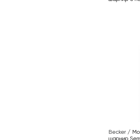
Becker
/
Мо
шарнир Ser