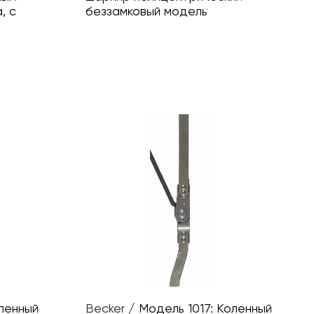
, с
беззамковый модель
оленный
Becker
/
Модель 1017: Коленный