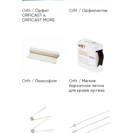
Orfit
/
Орфит
Orfit
/
Орфиластик
ORFICAST и
ORFICAST MORE
Orfit
/
Люксофом
Orfit
/
Мягкая
бархатная летна
для краев ортеза