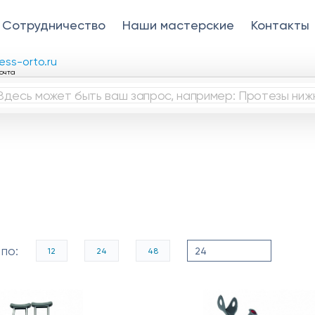
Сотрудничество
Наши мастерские
Контакты
ess-orto.ru
очта
по:
12
24
48