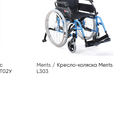
 с
Merits
/
Кресло-коляска Merits
/Т02У
L303