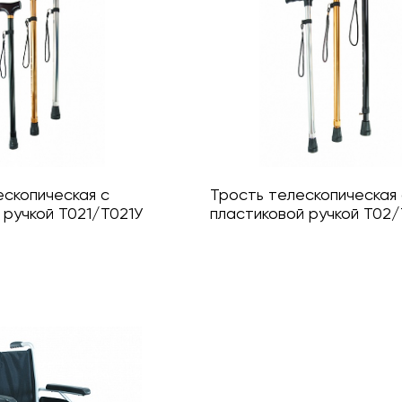
ескопическая с
Трость телескопическая
 ручкой Т021/Т021У
пластиковой ручкой Т02