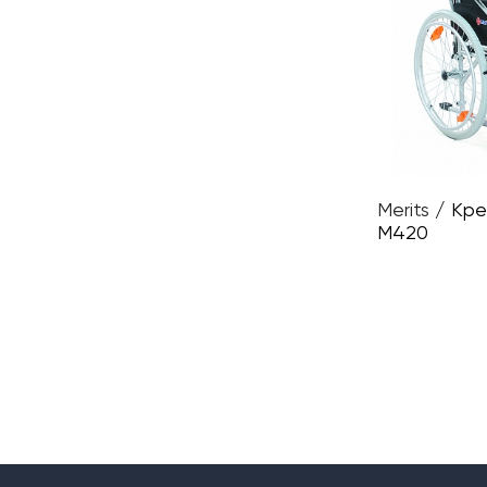
Merits
/
Кре
М420