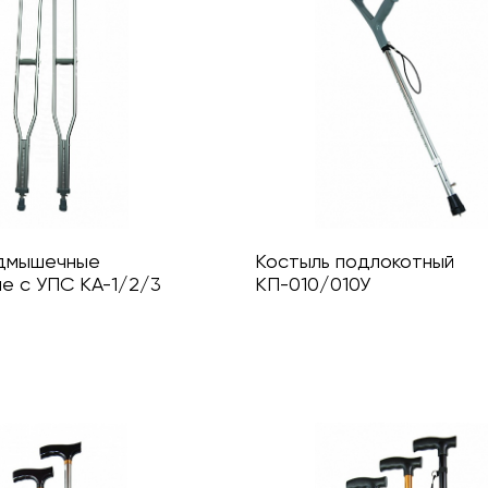
одмышечные
Костыль подлокотный
е с УПС КА-1/2/3
КП-010/010У